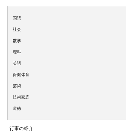
国語
社会
数学
理科
英語
保健体育
芸術
技術家庭
道徳
行事の紹介