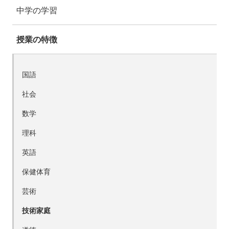
中学の学習
授業の特徴
国語
社会
数学
理科
英語
保健体育
芸術
技術家庭