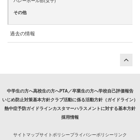
バレーボール部(女子)
その他
過去の情報
P
中学生の方へ
高校生の方へ
PTA／卒業生の方へ
学校自己評価報告
いじめ防止対策基本方針
クラブ活動に係る活動方針（ガイドライン）
熱中症予防ガイドライン
カスタマーハラスメントに対する基本方針
採用情報
サイトマップ
サイトポリシー
プライバシーポリシー
リンク