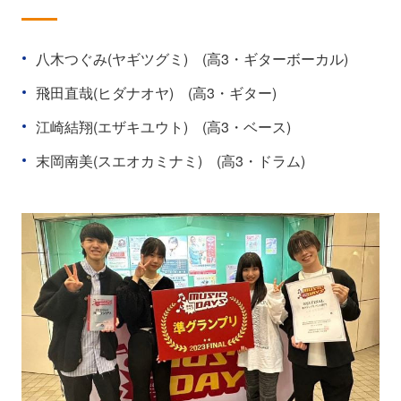
八木つぐみ(ヤギツグミ) (高3・ギターボーカル)
飛田直哉(ヒダナオヤ) (高3・ギター)
江崎結翔(エザキユウト) (高3・ベース)
末岡南美(スエオカミナミ) (高3・ドラム)