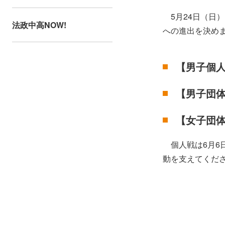
5月24日（日
法政中高NOW!
への進出を決め
【男子個
【男子団
【女子団
個人戦は6月6日
動を支えてくだ