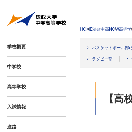
HOME
法政中高NOW
高等学
学校概要
バスケットボール部(
ラグビー部
中学校
高等学校
【高
入試情報
進路