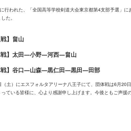
）に行われた、「全国高等学校剣道大会東京都第4支部予選」に
ました。
人戦】畠山
体戦】太田―小野―河西―畠山
体戦】谷口―山森―黒仁田―黒田―田部
（土）にエスフォルタアリーナ八王子にて、団体戦は6月20
さっている皆様に、心より感謝申し上げます。今後ともご声援