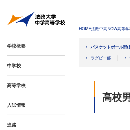
HOME
法政中高NOW
高等学
学校概要
バスケットボール部(
ラグビー部
中学校
高等学校
高校
入試情報
進路