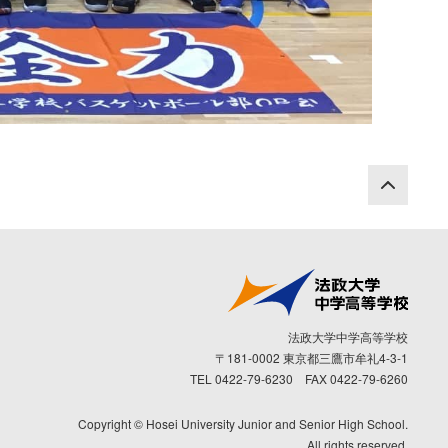
PAG
法政大学中学高等学校
〒181-0002 東京都三鷹市牟礼4-3-1
TEL 0422-79-6230 FAX 0422-79-6260
Copyright © Hosei University Junior and Senior High School.
All rights reserved.