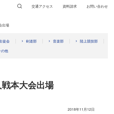
交通
アクセス
資料請求
お問い合わせ
会出場
生徒会
剣道部
音楽部
陸上競技部
その他
人戦本大会出場
2018年11月12日